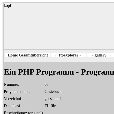
kopf
Home Gesamtübersicht
← ftpexplorer ←
→ gallery →
Ein PHP Programm - Program
Nummer:
67
Programmname:
Gästebuch
Verzeichnis:
gaestebuch
Datenbasis:
Flatfile
Beschreibung: (original)